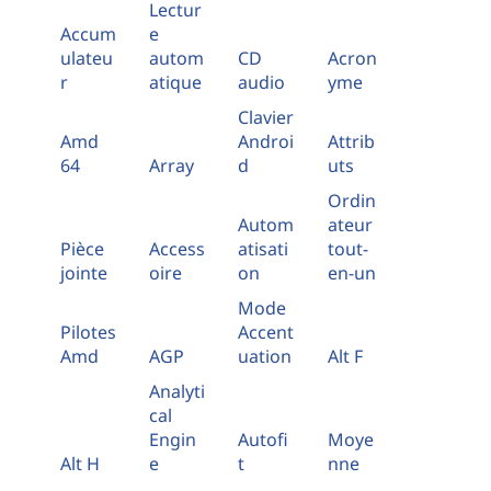
Lectur
Accum
e
ulateu
autom
CD
Acron
r
atique
audio
yme
Clavier
Amd
Androi
Attrib
64
Array
d
uts
Ordin
Autom
ateur
Pièce
Access
atisati
tout-
jointe
oire
on
en-un
Mode
Pilotes
Accent
Amd
AGP
uation
Alt F
Analyti
cal
Engin
Autofi
Moye
Alt H
e
t
nne