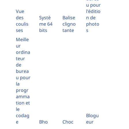
u pour
Vue
l'éditio
des
Systè
Balise
n de
coulis
me 64
cligno
photo
ses
bits
tante
s
Meille
ur
ordina
teur
de
burea
u pour
la
progr
amma
tion et
le
codag
Blogu
e
Bho
Choc
eur