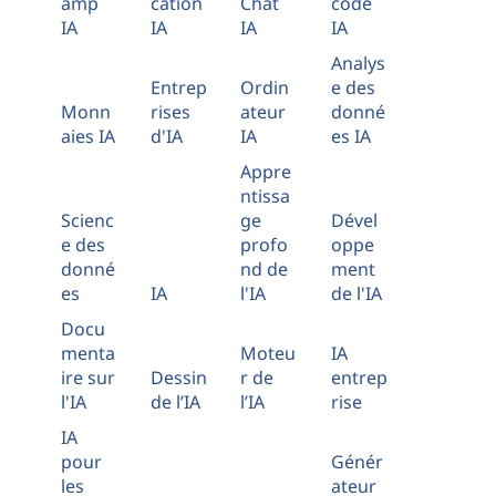
amp
cation
Chat
code
IA
IA
IA
IA
Analys
Entrep
Ordin
e des
Monn
rises
ateur
donné
aies IA
d'IA
IA
es IA
Appre
ntissa
Scienc
ge
Dével
e des
profo
oppe
donné
nd de
ment
es
IA
l'IA
de l'IA
Docu
menta
Moteu
IA
ire sur
Dessin
r de
entrep
l'IA
de l’IA
l’IA
rise
IA
pour
Génér
les
ateur