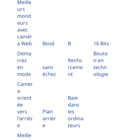
Meille
urs
monit
eurs
avec
camér
a Web
Bsod
B
16 Bits
Déma
Bouto
rrez
Renfo
n en
en
sans
rceme
techn
mode
échec
nt
ologie
Camér
a
orient
Baie
ée
dans
vers
Plan
les
l'arrièr
arrièr
ordina
e
e
teurs
Meille