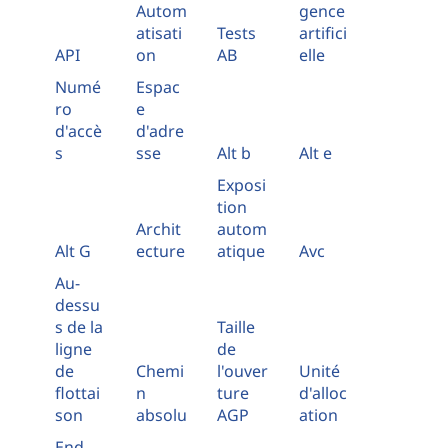
Autom
gence
atisati
Tests
artifici
API
on
AB
elle
Numé
Espac
ro
e
d'accè
d'adre
s
sse
Alt b
Alt e
Exposi
tion
Archit
autom
Alt G
ecture
atique
Avc
Au-
dessu
s de la
Taille
ligne
de
de
Chemi
l'ouver
Unité
flottai
n
ture
d'alloc
son
absolu
AGP
ation
End