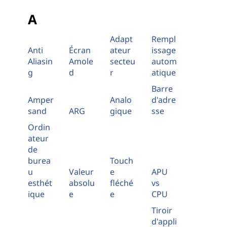
A
Adapt
Rempl
Anti
Écran
ateur
issage
Aliasin
Amole
secteu
autom
g
d
r
atique
Barre
Amper
Analo
d'adre
sand
ARG
gique
sse
Ordin
ateur
de
burea
Touch
u
Valeur
e
APU
esthét
absolu
fléché
vs
ique
e
e
CPU
Tiroir
d'appli