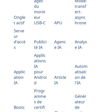
ages
Mode-
du
transf
monit
ert-
Ongle
eur
async
t actif
USB-C
APU
hrone
Serve
ur
d'accè
Publici
Agenc
Analys
s
té IA
e IA
e IA
Applic
ations
IA
Autom
Applic
pour
atisati
ation
Androi
Article
on de
IA
d
IA
l'IA
Progr
amme
Génér
s de
ateur
Bootc
certifi
de