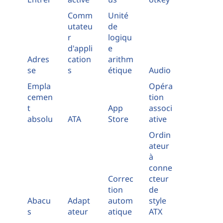
Comm
Unité
utateu
de
r
logiqu
d'appli
e
Adres
cation
arithm
se
s
étique
Audio
Empla
Opéra
cemen
tion
t
App
associ
absolu
ATA
Store
ative
Ordin
ateur
à
conne
Correc
cteur
tion
de
Abacu
Adapt
autom
style
s
ateur
atique
ATX