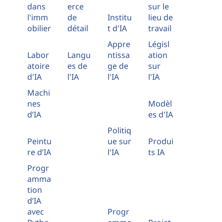
dans
erce
sur le
l'imm
de
Institu
lieu de
obilier
détail
t d'IA
travail
Appre
Législ
Labor
Langu
ntissa
ation
atoire
es de
ge de
sur
d'IA
l'IA
l'IA
l'IA
Machi
nes
Modèl
d’IA
es d'IA
Politiq
Peintu
ue sur
Produi
re d’IA
l'IA
ts IA
Progr
amma
tion
d’IA
avec
Progr