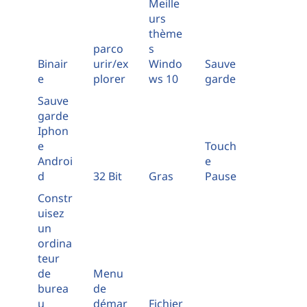
Meille
urs
thème
parco
s
Binair
urir/ex
Windo
Sauve
e
plorer
ws 10
garde
Sauve
garde
Iphon
e
Touch
Androi
e
d
32 Bit
Gras
Pause
Constr
uisez
un
ordina
teur
de
Menu
burea
de
u
démar
Fichier