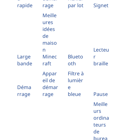
rapide
rage
par lot
Signet
Meille
ures
idées
de
maiso
n
Lecteu
Large
Minec
Blueto
r
bande
raft
oth
braille
Appar
Filtre à
eil de
lumièr
Déma
démar
e
rrage
rage
bleue
Pause
Meille
urs
ordina
teurs
de
burea