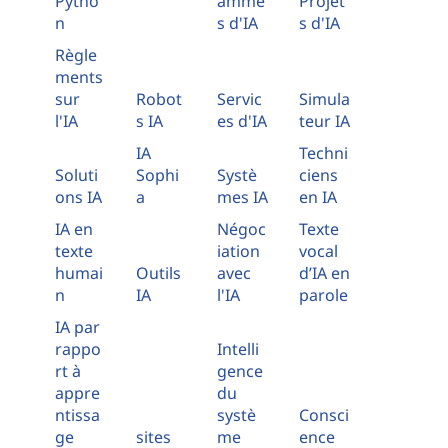
Pytho
amme
Projet
n
s d'IA
s d'IA
Règle
ments
sur
Robot
Servic
Simula
l'IA
s IA
es d'IA
teur IA
IA
Techni
Soluti
Sophi
Systè
ciens
ons IA
a
mes IA
en IA
IA en
Négoc
Texte
texte
iation
vocal
humai
Outils
avec
d’IA en
n
IA
l'IA
parole
IA par
rappo
Intelli
rt à
gence
appre
du
ntissa
systè
Consci
ge
sites
me
ence