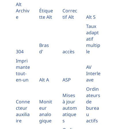
Alt
Archiv
Étique
Correc
e
tte Alt
tif Alt
Alt S
Taux
adapt
atif
Bras
multip
304
d'
accès
le
Impri
mante
AV
tout-
Interle
en-un
Alt A
ASP
ave
Ordin
Mises
ateurs
Conne
Monit
à jour
de
cteur
eur
autom
burea
auxilia
analo
atique
u
ire
gique
s
actifs