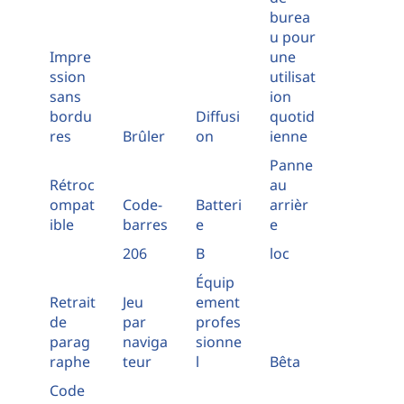
burea
u pour
Impre
une
ssion
utilisat
sans
ion
bordu
Diffusi
quotid
res
Brûler
on
ienne
Panne
Rétroc
au
ompat
Code-
Batteri
arrièr
ible
barres
e
e
206
B
loc
Équip
Retrait
Jeu
ement
de
par
profes
parag
naviga
sionne
raphe
teur
l
Bêta
Code