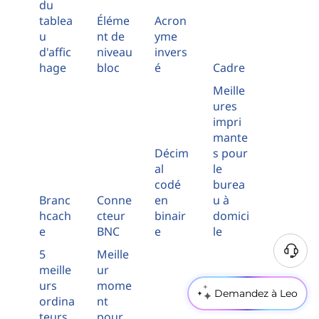
du
tablea
Éléme
Acron
u
nt de
yme
d'affic
niveau
invers
hage
bloc
é
Cadre
Meille
ures
impri
mante
Décim
s pour
al
le
codé
burea
Branc
Conne
en
u à
hcach
cteur
binair
domici
e
BNC
e
le
5
Meille
B
meille
ur
e
urs
mome
s
Demandez à Leo
ordina
nt
o
teurs
pour
i