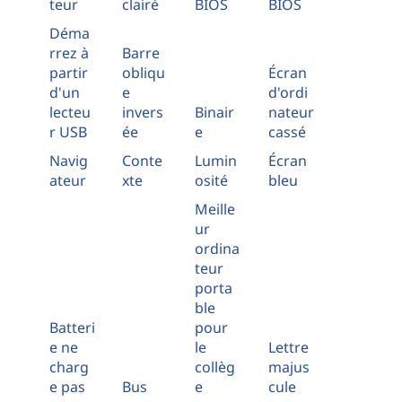
teur
clairé
BIOS
BIOS
Déma
rrez à
Barre
partir
obliqu
Écran
d'un
e
d'ordi
lecteu
invers
Binair
nateur
r USB
ée
e
cassé
Navig
Conte
Lumin
Écran
ateur
xte
osité
bleu
Meille
ur
ordina
teur
porta
ble
Batteri
pour
e ne
le
Lettre
charg
collèg
majus
e pas
Bus
e
cule