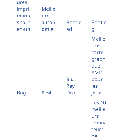
ures
impri
Meille
mante
ure
s tout-
auton
Bootlo
Bootlo
en-un
omie
ad
g
Meille
ure
carte
graphi
que
AMD
Blu-
pour
Ray
les
Bug
8 Bit
Disc
jeux
Les 10
meille
urs
ordina
teurs
de