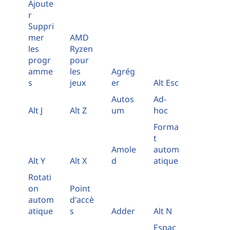
Ajoute
r
Suppri
mer
AMD
les
Ryzen
progr
pour
amme
les
Agrég
s
jeux
er
Alt Esc
Autos
Ad-
Alt J
Alt Z
um
hoc
Forma
t
Amole
autom
Alt Y
Alt X
d
atique
Rotati
on
Point
autom
d'accè
atique
s
Adder
Alt N
Espac