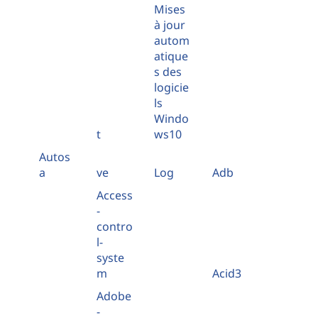
Mises
à jour
autom
atique
s des
logicie
ls
Windo
t
ws10
Autos
a
ve
Log
Adb
Access
-
contro
l-
syste
m
Acid3
Adobe
-