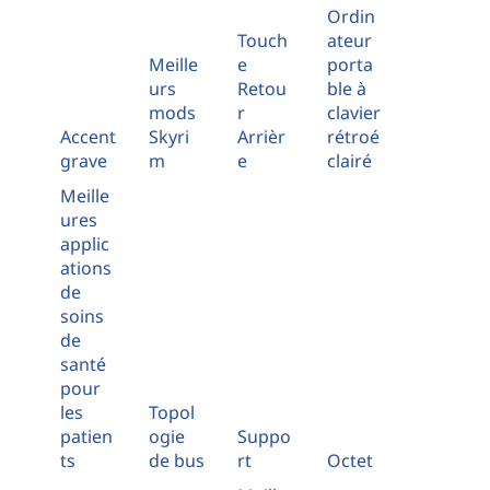
Ordin
Touch
ateur
Meille
e
porta
urs
Retou
ble à
mods
r
clavier
Accent
Skyri
Arrièr
rétroé
grave
m
e
clairé
Meille
ures
applic
ations
de
soins
de
santé
pour
les
Topol
patien
ogie
Suppo
ts
de bus
rt
Octet