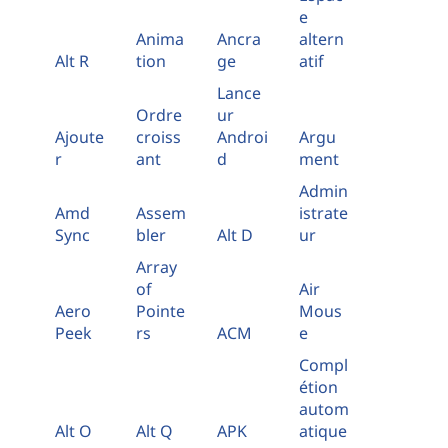
e
Anima
Ancra
altern
Alt R
tion
ge
atif
Lance
Ordre
ur
Ajoute
croiss
Androi
Argu
r
ant
d
ment
Admin
Amd
Assem
istrate
Sync
bler
Alt D
ur
Array
of
Air
Aero
Pointe
Mous
Peek
rs
ACM
e
Compl
étion
autom
Alt O
Alt Q
APK
atique