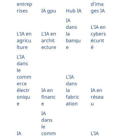
entrep
d'ima
rises
IA gpu
Hub IA
ges IA
IA
dans
L'IA en
L'IA en
L'IA en
la
cybers
agricu
archit
banqu
écurit
lture
ecture
e
é
L'IA
dans
le
comm
L'IA
erce
dans
électr
IA en
la
IA en
oniqu
financ
fabric
résea
e
e
ation
u
IA
dans
le
IA
comm
L'IA