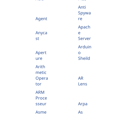
Anti
Spywa
Agent
re
Apach
Anyca
e
st
Server
Arduin
Apert
o
ure
Sheild
Arith
metic
Opera
AR
tor
Lens
ARM
Proce
sseur
Arpa
Asme
As