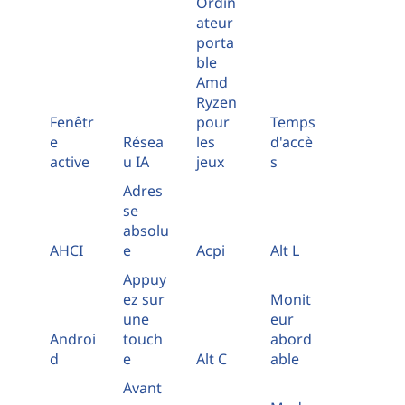
Ordin
ateur
porta
ble
Amd
Ryzen
Fenêtr
pour
Temps
e
Résea
les
d'accè
active
u IA
jeux
s
Adres
se
absolu
AHCI
e
Acpi
Alt L
Appuy
ez sur
Monit
une
eur
Androi
touch
abord
d
e
Alt C
able
Avant