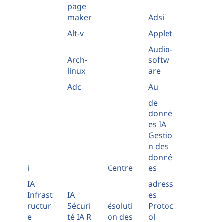
page
maker
Adsi
Alt-v
Applet
Audio-
Arch-
softw
linux
are
Adc
Au
de
donné
es IA
Gestio
n des
donné
i
Centre
es
IA
adress
Infrast
IA
es
ructur
Sécuri
ésoluti
Protoc
e
té IA R
on des
ol