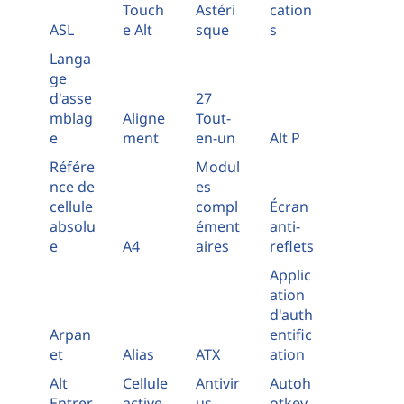
Touch
Astéri
cation
ASL
e Alt
sque
s
Langa
ge
d'asse
27
mblag
Aligne
Tout-
e
ment
en-un
Alt P
Référe
Modul
nce de
es
cellule
compl
Écran
absolu
ément
anti-
e
A4
aires
reflets
Applic
ation
d'auth
Arpan
entific
et
Alias
ATX
ation
Alt
Cellule
Antivir
Autoh
Entrer
active
us
otkey