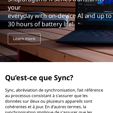
u
your
e
everyday with on-device AI and up to
S
30 hours of battery life!
y
Learn more
n
c
?
Qu’est-ce que Sync?
Sync, abréviation de synchronisation, fait référence
au processus consistant à s'assurer que les
données sur deux ou plusieurs appareils sont
cohérentes et à jour. En d'autres termes, la
synchronisation implique de s'assurer que les