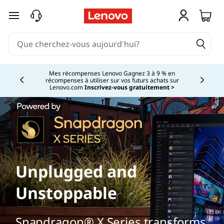
passer au contenu principal
Mes récompenses Lenovo Gagnez 3 à 9 % en
récompenses à utiliser sur vos futurs achats sur
Currently displaying item 2 of
Lenovo.com
Inscrivez-vous gratuitement >
Unplugged and
Unstoppable
Snapdragon® X Series transforms