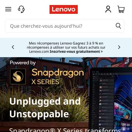
passer au contenu principal
Mes récompenses Lenovo Gagnez 3 à 9 % en
récompenses à utiliser sur vos futurs achats sur
Currently displaying item 2 of
Lenovo.com
Inscrivez-vous gratuitement >
Unplugged and
Unstoppable
Snapdragon® X Series transforms