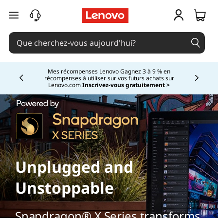
passer au contenu principal
Mes récompenses Lenovo Gagnez 3 à 9 % en
récompenses à utiliser sur vos futurs achats sur
Currently displaying item 2 of
Lenovo.com
Inscrivez-vous gratuitement >
Unplugged and
Unstoppable
Snapdragon® X Series transforms