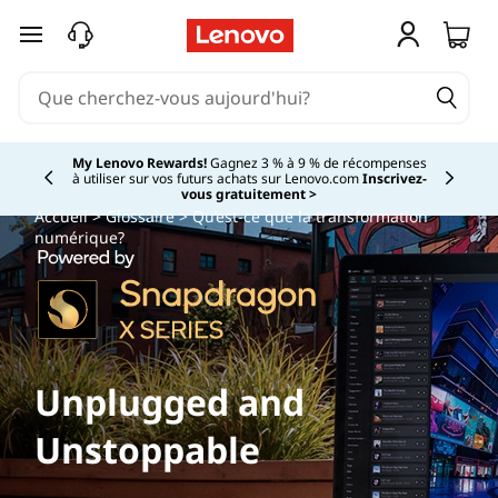
passer au contenu principal
My Lenovo Rewards!
Gagnez 3 % à 9 % de récompenses
à utiliser sur vos futurs achats sur Lenovo.com
Inscrivez-
Currently displaying item 2 of
vous gratuitement >
Accueil
>
Glossaire
> Qu’est-ce que la transformation
numérique?
Unplugged and
Unstoppable