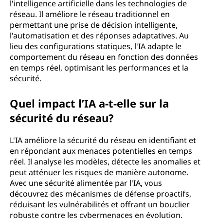
l'intelligence artificielle dans les technologies de
’
réseau. Il améliore le réseau traditionnel en
permettant une prise de décision intelligente,
i
l'automatisation et des réponses adaptatives. Au
lieu des configurations statiques, l'IA adapte le
n
comportement du réseau en fonction des données
en temps réel, optimisant les performances et la
t
sécurité.
e
Quel impact l’IA a-t-elle sur la
l
sécurité du réseau?
l
L'IA améliore la sécurité du réseau en identifiant et
en répondant aux menaces potentielles en temps
i
réel. Il analyse les modèles, détecte les anomalies et
peut atténuer les risques de manière autonome.
g
Avec une sécurité alimentée par l'IA, vous
découvrez des mécanismes de défense proactifs,
e
réduisant les vulnérabilités et offrant un bouclier
robuste contre les cybermenaces en évolution.