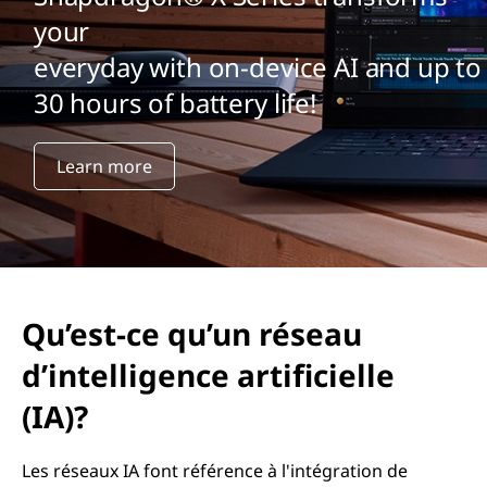
u
your
’
everyday with on-device AI and up to
u
30 hours of battery life!
n
Learn more
r
é
s
e
Qu’est-ce qu’un réseau
a
d’intelligence artificielle
(IA)?
u
d
Les réseaux IA font référence à l'intégration de