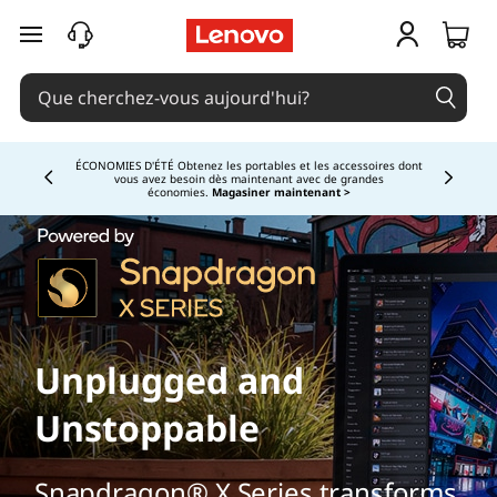
passer au contenu principal
ÉCONOMIES D'ÉTÉ Obtenez les portables et les accessoires dont
vous avez besoin dès maintenant avec de grandes
Currently displaying item 1 of
économies.
Magasiner maintenant >
Unplugged and
Unstoppable
Snapdragon® X Series transforms