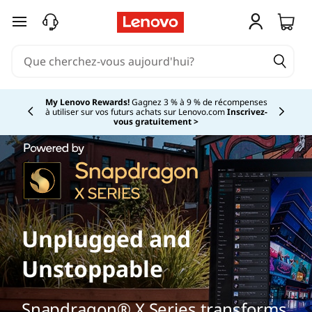
passer au contenu principal
My Lenovo Rewards!
Gagnez 3 % à 9 % de récompenses
à utiliser sur vos futurs achats sur Lenovo.com
Inscrivez-
Currently displaying item 2 of
vous gratuitement >
Unplugged and
Unstoppable
Snapdragon® X Series transforms