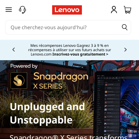
passer au contenu principal
Mes récompenses Lenovo Gagnez 3 à 9 % en
récompenses à utiliser sur vos futurs achats sur
Currently displaying item 2 of
Lenovo.com
Inscrivez-vous gratuitement >
Unplugged and
Unstoppable
Snapdragon® X Series transforms