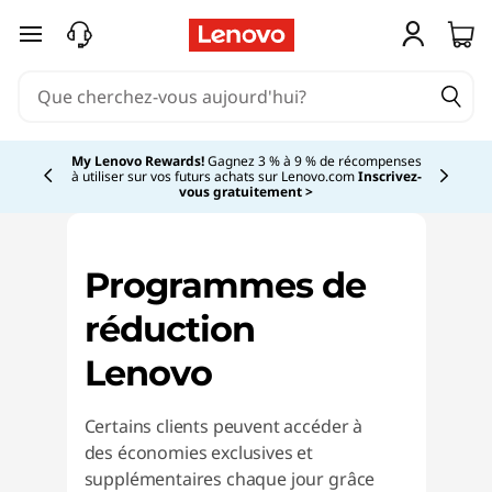
D
passer au contenu principal
i
s
c
My Lenovo Rewards!
Gagnez 3 % à 9 % de récompenses
à utiliser sur vos futurs achats sur Lenovo.com
Inscrivez-
Currently displaying item 2 of
vous gratuitement >
o
u
Programmes de
n
réduction
t
Lenovo
s
Certains clients peuvent accéder à
|
des économies exclusives et
supplémentaires chaque jour grâce