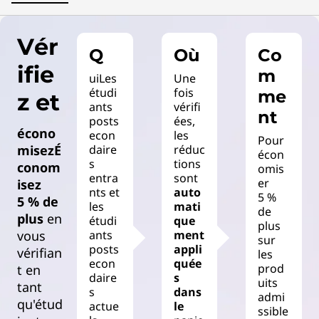
a
Vér
c
Q
Où
Co
ifie
m
h
uiLes
Une
étudi
fois
me
z et
e
ants
vérifi
nt
posts
ées,
écono
r
econ
les
Pour
misezÉ
daire
réduc
écon
s
tions
s
conom
omis
entra
sont
er
isez
nts et
auto
,
5 %
5 % de
les
mati
de
plus
en
étudi
que
plus
H
vous
ants
ment
sur
posts
appli
vérifian
les
e
econ
quée
prod
t en
daire
s
uits
tant
a
s
dans
admi
qu'étud
actue
le
ssible