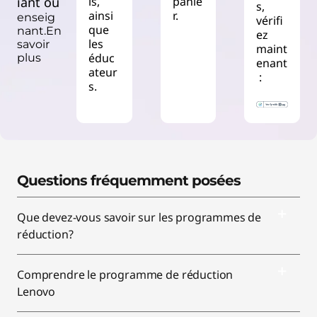
l
iant ou
ls,
panie
s,
ainsi
r.
enseig
vérifi
que
t
nant.En
ez
les
savoir
maint
éduc
plus
h
enant
ateur
:
s.
c
a
r
Questions fréquemment posées
e
W
Que devez-vous savoir sur les programmes de
réduction?
o
r
Comprendre le programme de réduction
Lenovo
k