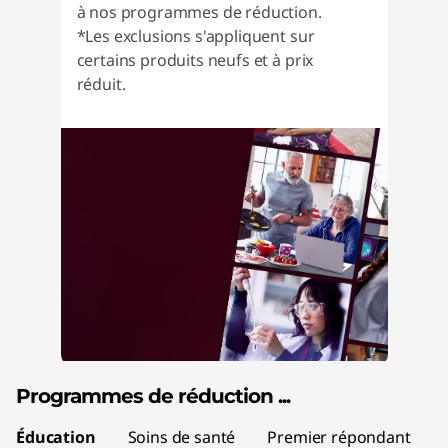
S
à nos programmes de réduction.
t
*Les exclusions s'appliquent sur
certains produits neufs et à prix
u
réduit.
d
e
n
t
s
,
T
Programmes de réduction
...
e
Éducation
Soins de santé
Premier répondant