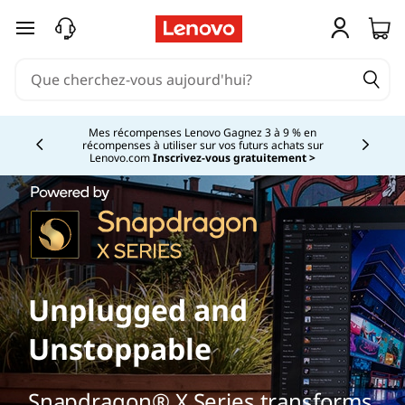
passer au contenu principal
Mes récompenses Lenovo Gagnez 3 à 9 % en
récompenses à utiliser sur vos futurs achats sur
Currently displaying item 2 of
Lenovo.com
Inscrivez-vous gratuitement >
Unplugged and
Unstoppable
Snapdragon® X Series transforms