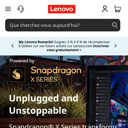
passer au contenu principal
My Lenovo Rewards!
Gagnez 3 % à 9 % de récompenses
à utiliser sur vos futurs achats sur Lenovo.com
Inscrivez-
Currently displaying item 2 of
vous gratuitement >
Unplugged and
Unstoppable
Snapdragon® X Series transforms