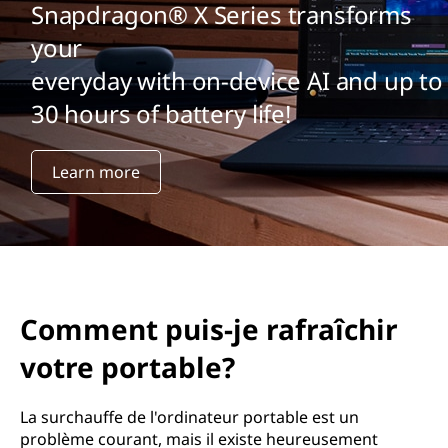
s
Snapdragon® X Series transforms
-
your
everyday with on-device AI and up to
j
30 hours of battery life!
e
r
Learn more
e
f
r
Comment puis-je rafraîchir
o
votre portable?
i
La surchauffe de l'ordinateur portable est un
d
problème courant, mais il existe heureusement