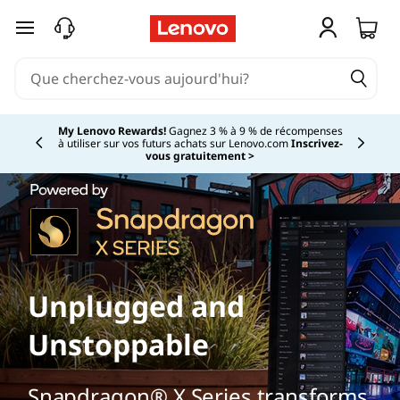
passer au contenu principal
My Lenovo Rewards!
Gagnez 3 % à 9 % de récompenses
à utiliser sur vos futurs achats sur Lenovo.com
Inscrivez-
Currently displaying item 2 of
vous gratuitement >
Unplugged and
Unstoppable
Snapdragon® X Series transforms