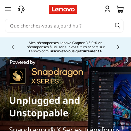
passer au contenu principal
Mes récompenses Lenovo Gagnez 3 à 9 % en
récompenses à utiliser sur vos futurs achats sur
Currently displaying item 2 of
Lenovo.com
Inscrivez-vous gratuitement >
Unplugged and
Unstoppable
Snapdragon® X Series transforms