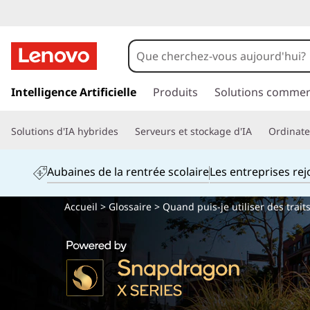
p
a
Intelligence Artificielle
Produits
Solutions commer
s
s
Solutions d'IA hybrides
Serveurs et stockage d'IA
Ordinateu
e
r
a
Aubaines de la rentrée scolaire
Les entreprises re
u
c
Accueil
>
Glossaire
> Quand puis-je utiliser des trai
o
n
t
e
n
u
p