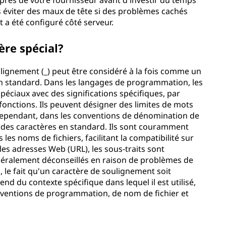
auprès de votre fournisseur avant d'investir du temps
us éviter des maux de tête si des problèmes cachés
 a été configuré côté serveur.
ère spécial?
lignement (_) peut être considéré à la fois comme un
n standard. Dans les langages de programmation, les
péciaux avec des significations spécifiques, par
onctions. Ils peuvent désigner des limites de mots
Cependant, dans les conventions de dénomination de
me des caractères en standard. Ils sont couramment
les noms de fichiers, facilitant la compatibilité sur
es adresses Web (URL), les sous-traits sont
néralement déconseillés en raison de problèmes de
nsi, le fait qu'un caractère de soulignement soit
d du contexte spécifique dans lequel il est utilisé,
onventions de programmation, de nom de fichier et