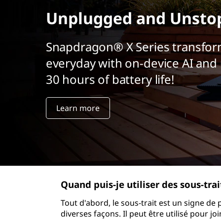
r
Unplugged and Unsto
i
n
c
Snapdragon® X Series transfor
i
everyday with on-device AI and 
p
a
30 hours of battery life!
l
Learn more
Quand puis-je utiliser des sous-trai
Tout d'abord, le sous-trait est un signe de 
diverses façons. Il peut être utilisé pour j