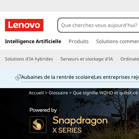
p
a
Intelligence Artificielle
Produits
Solutions commer
s
s
Solutions d'IA hybrides
Serveurs et stockage d'IA
Ordinateu
e
r
a
Aubaines de la rentrée scolaire
Les entreprises re
u
c
Accueil
>
Glossaire
> Que signifie WQHD et qu’est-ce 
o
n
t
e
n
u
p