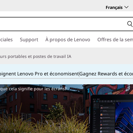
Français
ciales
Support
À propos de Lenovo
Offres de la se
rs portables et postes de travail IA
joignent Lenovo Pro et économisent
Gagnez Rewards et éc
que cela signifie pour les écrans?