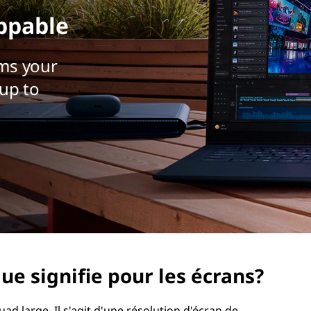
ppable
ms your
up to
e signifie pour les écrans?
 large. Il s'agit d'une résolution d'écran de