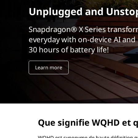
r
Unplugged and Unsto
i
n
c
Snapdragon® X Series transfor
i
everyday with on-device AI and 
p
a
30 hours of battery life!
l
Learn more
Que signifie WQHD et qu
WQHD est synonyme de haute définition quad