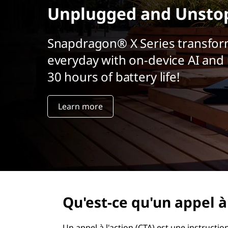
r
Unplugged and Unsto
i
n
Snapdragon® X Series transfor
c
i
everyday with on-device AI and 
p
30 hours of battery life!
a
l
Learn more
Qu'est-ce qu'un appel à 
Un appel à l'action (CTA) est une instruc