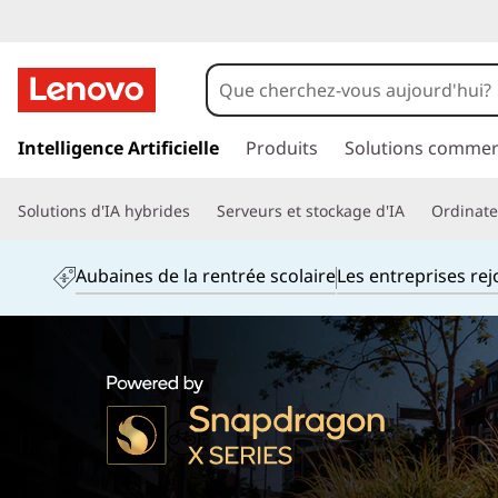
p
a
Intelligence Artificielle
Produits
Solutions commer
s
s
Solutions d'IA hybrides
Serveurs et stockage d'IA
Ordinateu
e
r
a
Aubaines de la rentrée scolaire
Les entreprises re
u
c
o
n
t
e
n
u
p