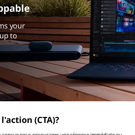
ppable
ms your
up to
l'action (CTA)?
tion conçue pour encourager une réponse immédiate ou