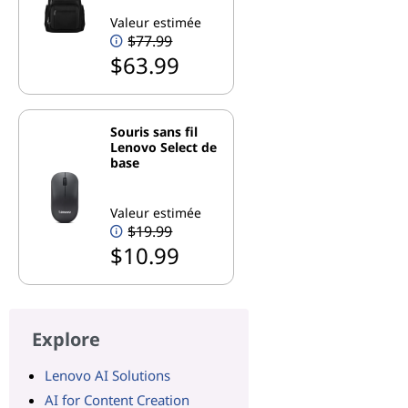
Valeur estimée
$77.99
$63.99
Souris sans fil
Lenovo Select de
base
Valeur estimée
$19.99
$10.99
Explore
Lenovo AI Solutions
AI for Content Creation