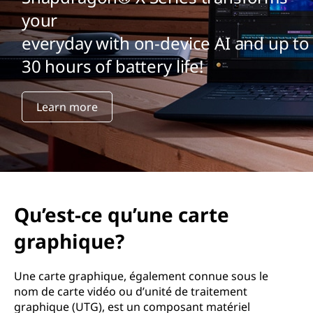
u
your
’
everyday with on-device AI and up to
u
30 hours of battery life!
n
Learn more
e
c
a
r
Qu’est-ce qu’une carte
t
graphique?
e
Une carte graphique, également connue sous le
nom de carte vidéo ou d’unité de traitement
g
graphique (UTG), est un composant matériel