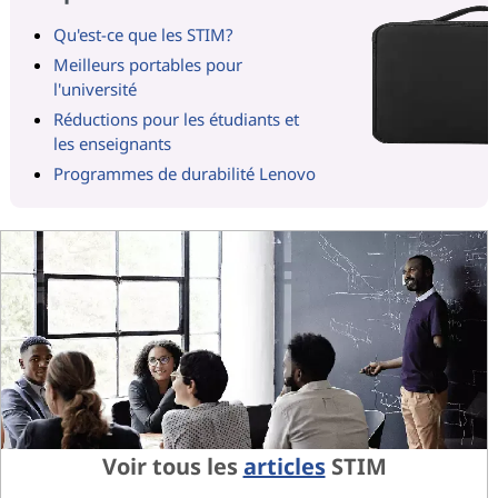
Qu'est-ce que les STIM?
Meilleurs portables pour
l'université
Réductions pour les étudiants et
les enseignants
Programmes de durabilité Lenovo
Voir tous les
articles
STIM