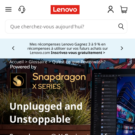
passer au contenu principal
Mes récompenses Lenovo Gagnez 3 à 9 % en
récompenses à utiliser sur vos futurs achats sur
Currently displaying item 2 of
Lenovo.com
Inscrivez-vous gratuitement >
Accueil
>
Glossaire
> Qu’est-ce que Powerwash?
Unplugged and
Unstoppable