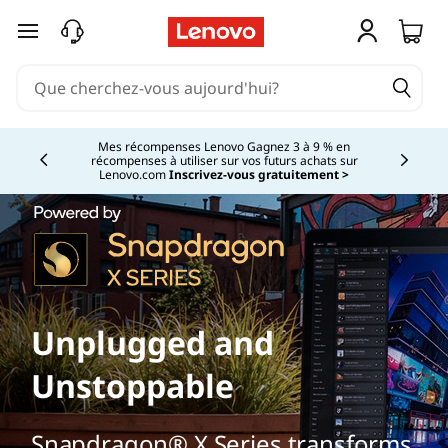
passer au contenu principal
Mes récompenses Lenovo Gagnez 3 à 9 % en
récompenses à utiliser sur vos futurs achats sur
Currently displaying item 2 of
Lenovo.com
Inscrivez-vous gratuitement >
Unplugged and
Unstoppable
Snapdragon® X Series transforms