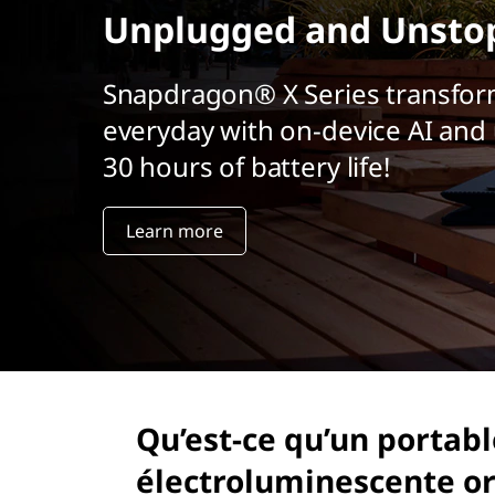
r
Unplugged and Unsto
i
n
Snapdragon® X Series transfor
c
i
everyday with on-device AI and 
p
30 hours of battery life!
a
l
Learn more
Qu’est-ce qu’un portabl
électroluminescente o