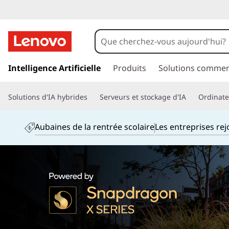
p
a
Intelligence Artificielle
Produits
Solutions commer
s
s
Solutions d'IA hybrides
Serveurs et stockage d'IA
Ordinateu
e
r
a
Aubaines de la rentrée scolaire
Les entreprises re
u
c
o
n
t
e
n
u
p