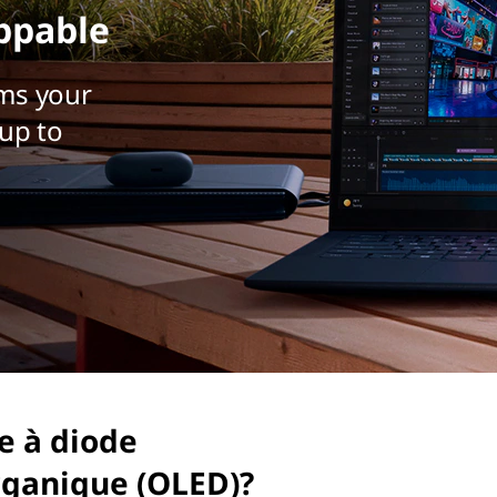
ppable
ms your
up to
e à diode
rganique (OLED)?