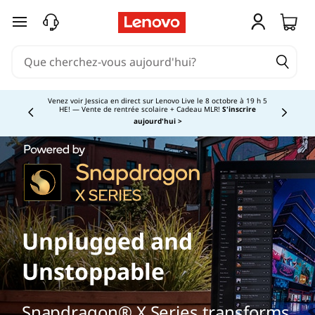
passer au contenu principal
Venez voir Jessica en direct sur Lenovo Live le 8 octobre à 19 h 5
HE! — Vente de rentrée scolaire + Cadeau MLR!
S'inscrire
Currently displaying item 4 of
aujourd'hui >
Unplugged and
Unstoppable
Snapdragon® X Series transforms