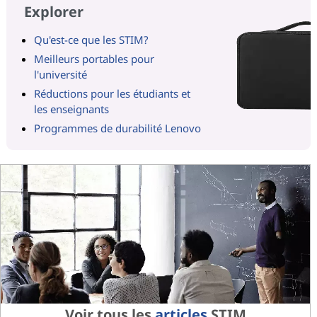
Explorer
Qu'est-ce que les STIM?
Meilleurs portables pour
l'université
Réductions pour les étudiants et
les enseignants
Programmes de durabilité Lenovo
Voir tous les
articles
STIM