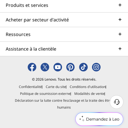
Produits et services
Acheter par secteur d'activité
Ressources
Assistance à la clientèle
© 2026 Lenovo. Tous les droits réservés.
Confidentialité
Carte du site
Conditions d'utilisation
Politique de soumission externe
Modalités de vente
Déclaration sur la lutte contre l’esclavage et la traite des êtres
B
humains
e
s
Demandez à Leo
o