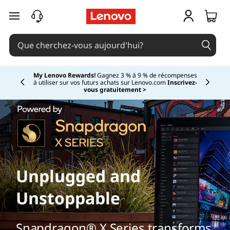
Q
passer au contenu principal
u
’
e
My Lenovo Rewards!
Gagnez 3 % à 9 % de récompenses
à utiliser sur vos futurs achats sur Lenovo.com
Inscrivez-
Currently displaying item 2 of
vous gratuitement >
s
t
-
c
Unplugged and
e
Unstoppable
q
Snapdragon® X Series transforms