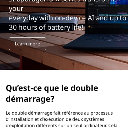
u
your
e
everyday with on-device AI and up to
l
30 hours of battery life!
e
Learn more
d
o
u
b
Qu’est-ce que le double
l
démarrage?
e
Le double démarrage fait référence au processus
d’installation et d’exécution de deux systèmes
d
d’exploitation différents sur un seul ordinateur. Cela