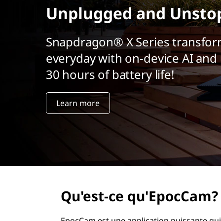
r
Unplugged and Unsto
i
n
Snapdragon® X Series transfor
c
i
everyday with on-device AI and 
p
30 hours of battery life!
a
l
Learn more
Qu'est-ce qu'EpocCam?
EpocCam est une application puissante qui