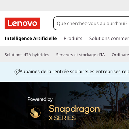
p
a
Intelligence Artificielle
Produits
Solutions commer
s
s
Solutions d'IA hybrides
Serveurs et stockage d'IA
Ordinateu
e
r
a
Aubaines de la rentrée scolaire
Les entreprises re
u
c
o
n
t
e
n
u
p