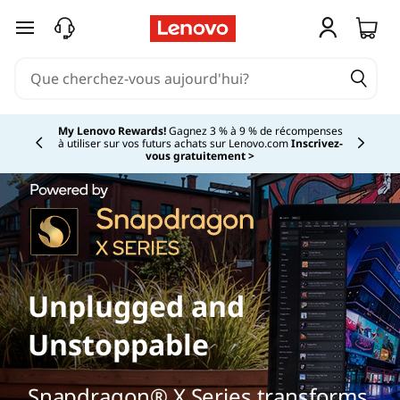
passer au contenu principal
My Lenovo Rewards!
Gagnez 3 % à 9 % de récompenses
à utiliser sur vos futurs achats sur Lenovo.com
Inscrivez-
Currently displaying item 2 of
vous gratuitement >
Unplugged and
Unstoppable
Snapdragon® X Series transforms