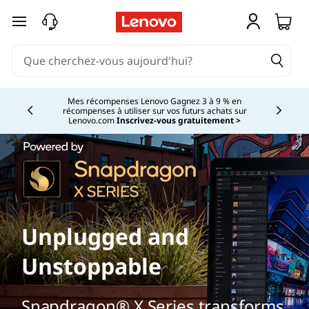
passer au contenu principal
Mes récompenses Lenovo Gagnez 3 à 9 % en
récompenses à utiliser sur vos futurs achats sur
Currently displaying item 2 of
Lenovo.com
Inscrivez-vous gratuitement >
Unplugged and
Unstoppable
Snapdragon® X Series transforms