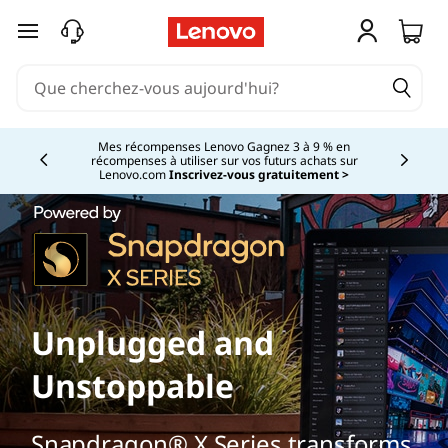
passer au contenu principal
Mes récompenses Lenovo Gagnez 3 à 9 % en
récompenses à utiliser sur vos futurs achats sur
Currently displaying item 2 of
Lenovo.com
Inscrivez-vous gratuitement >
Unplugged and
Unstoppable
Snapdragon® X Series transforms