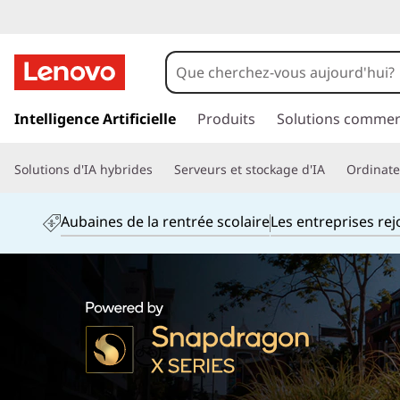
p
a
Intelligence Artificielle
Produits
Solutions commer
s
s
Solutions d'IA hybrides
Serveurs et stockage d'IA
Ordinateu
e
r
a
Aubaines de la rentrée scolaire
Les entreprises re
u
c
o
n
t
e
n
u
p