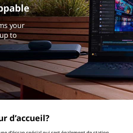
ppable
ms your
up to
r d’accueil?
ype d'écran spécial qui sert également de station