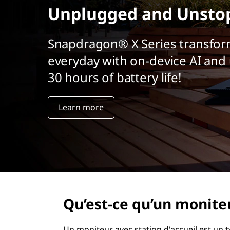
r
Unplugged and Unsto
i
n
Snapdragon® X Series transfor
c
i
everyday with on-device AI and 
p
30 hours of battery life!
a
l
Learn more
Qu’est-ce qu’un moniteu
Un moniteur avec station d'accueil est un t