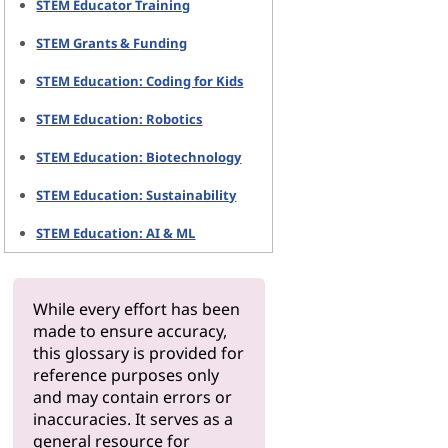
STEM Educator Training
STEM Grants & Funding
STEM Education: Coding for Kids
STEM Education: Robotics
STEM Education: Biotechnology
STEM Education: Sustainability
STEM Education: AI & ML
While every effort has been
made to ensure accuracy,
this glossary is provided for
reference purposes only
and may contain errors or
inaccuracies. It serves as a
general resource for