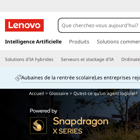
p
a
Intelligence Artificielle
Produits
Solutions commer
s
s
Solutions d'IA hybrides
Serveurs et stockage d'IA
Ordinateu
e
r
a
Aubaines de la rentrée scolaire
Les entreprises re
u
c
Accueil
>
Glossaire
> Qu’est-ce qu’un agent logiciel?
o
n
t
e
n
u
p