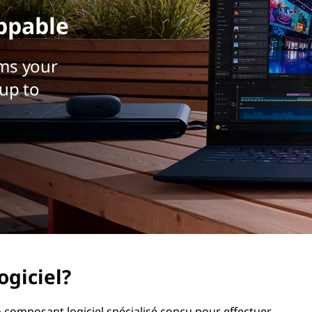
ppable
ms your
up to
ogiciel?
composant logiciel spécialisé conçu pour effectuer