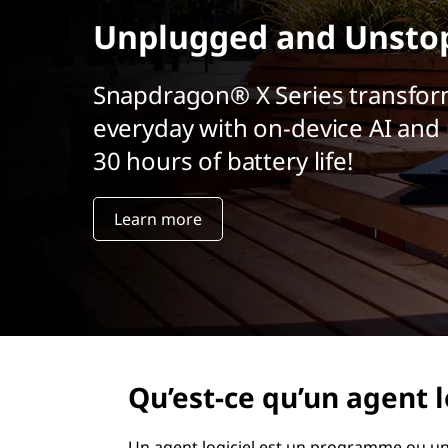
r
Unplugged and Unsto
i
n
c
Snapdragon® X Series transfor
i
everyday with on-device AI and 
p
a
30 hours of battery life!
l
Learn more
Qu’est-ce qu’un agent l
Un agent logiciel est un programme ou un 