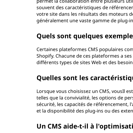
e
permet la collaboration entre plusieurs uti
souvent des caractéristiques de référenceme
c
votre site dans les résultats des moteurs 
généralement une vaste gamme de plug-ins 
o
Quels sont quelques exemple
n
Certaines plateformes CMS populaires co
t
Shopify. Chacune de ces plateformes a ses 
différents types de sites Web et des besoi
e
Quelles sont les caractéristi
n
u
Lorsque vous choisissez un CMS, vousIl es
telles que la convivialité, les options de per
(
sécurité, les capacités de référencement, l
et la disponibilité des plug-ins ou des exte
C
Un CMS aide-t-il à l'optimisa
M