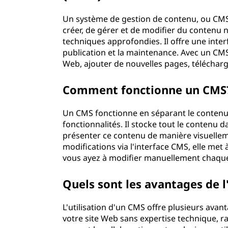
d
Un système de gestion de contenu, ou CMS, 
créer, de gérer et de modifier du contenu
e
techniques approfondies. Il offre une interf
publication et la maintenance. Avec un CMS
g
Web, ajouter de nouvelles pages, téléchar
e
Comment fonctionne un CM
s
Un CMS fonctionne en séparant le contenu 
t
fonctionnalités. Il stocke tout le contenu
présenter ce contenu de manière visuelle
i
modifications via l'interface CMS, elle me
vous ayez à modifier manuellement chaqu
o
Quels sont les avantages de l
n
d
L'utilisation d'un CMS offre plusieurs avan
votre site Web sans expertise technique, r