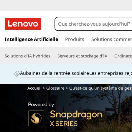
Q
u
’
p
a
Intelligence Artificielle
Produits
Solutions commer
e
s
s
s
Solutions d'IA hybrides
Serveurs et stockage d'IA
Ordinateu
e
r
t
a
Aubaines de la rentrée scolaire
Les entreprises re
u
-
c
Accueil
>
Glossaire
> Qu’est-ce qu’un système de ges
o
c
n
t
e
e
n
q
u
p