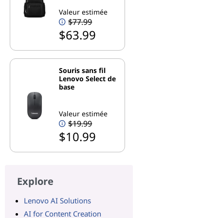
Valeur estimée
$77.99
$63.99
Souris sans fil
Lenovo Select de
base
Valeur estimée
$19.99
$10.99
Explore
Lenovo AI Solutions
AI for Content Creation