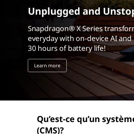
u
r
Unplugged and Unsto
’
i
n
u
c
Snapdragon® X Series transfor
i
everyday with on-device AI and 
n
p
a
30 hours of battery life!
s
l
y
Learn more
s
t
è
m
Qu’est-ce qu’un systèm
e
(CMS)?