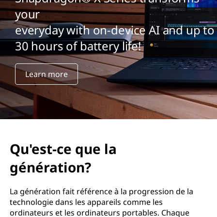
u
your
e
everyday with on-device AI and up to
l
30 hours of battery life!
a
Learn more
g
é
n
é
Qu'est-ce que la
r
génération?
a
La génération fait référence à la progression de la
technologie dans les appareils comme les
t
ordinateurs et les ordinateurs portables. Chaque