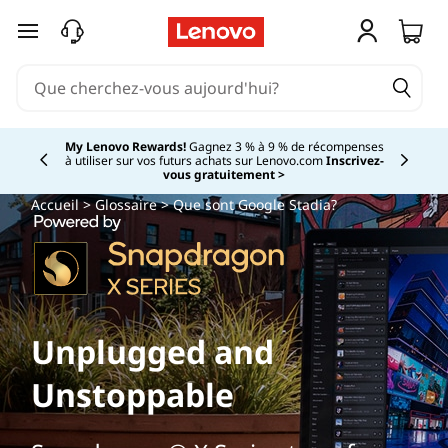
passer au contenu principal
My Lenovo Rewards!
Gagnez 3 % à 9 % de récompenses
à utiliser sur vos futurs achats sur Lenovo.com
Inscrivez-
Currently displaying item 2 of
vous gratuitement >
Accueil
>
Glossaire
> Que sont Google Stadia?
Unplugged and
Unstoppable