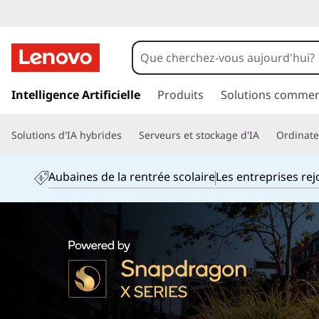
p
a
Intelligence Artificielle
Produits
Solutions commer
s
s
Solutions d'IA hybrides
Serveurs et stockage d'IA
Ordinateu
e
r
a
Aubaines de la rentrée scolaire
Les entreprises re
u
c
o
n
t
e
n
u
p