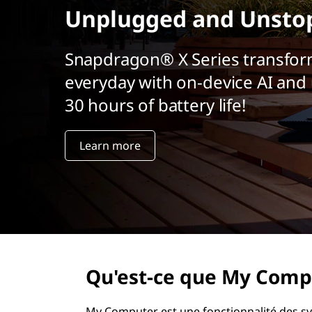
r
Unplugged and Unsto
i
n
Snapdragon® X Series transfor
c
i
everyday with on-device AI and 
p
30 hours of battery life!
a
l
Learn more
Qu'est-ce que My Comp
My Computer est une fonctionnalité des s