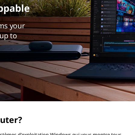
ppable
ms your
up to
uter?
ystèmes d'exploitation Windows qui vous montre tous