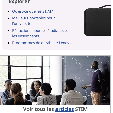
Explorer
Qu'est-ce que les STIM?
Meilleurs portables pour
l'université
Réductions pour les étudiants et
les enseignants
Programmes de durabilité Lenovo
Voir tous les
articles
STIM