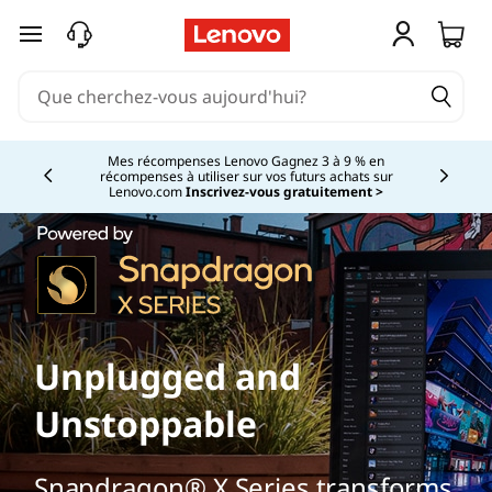
passer au contenu principal
Mes récompenses Lenovo Gagnez 3 à 9 % en
récompenses à utiliser sur vos futurs achats sur
Currently displaying item 2 of
Lenovo.com
Inscrivez-vous gratuitement >
Unplugged and
Unstoppable
Snapdragon® X Series transforms