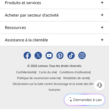
Produits et services
Acheter par secteur d'activité
Ressources
Assistance à la clientèle
© 2026 Lenovo. Tous les droits réservés.
Confidentialité
Carte du site
Conditions d'utilisation
Politique de soumission externe
Modalités de vente
Déclaration sur la lutte contre l’esclavage et la traite des êtres
B
humains
e
s
Demandez à Leo
o