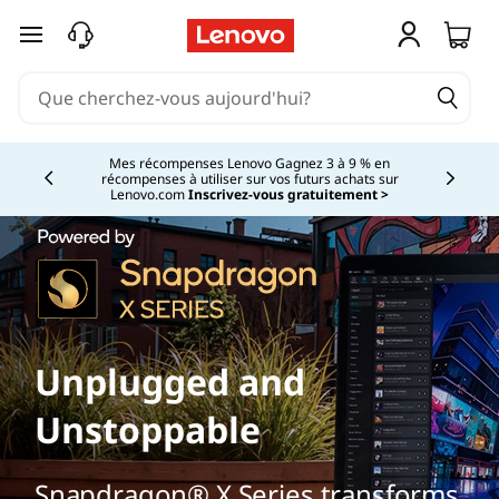
passer au contenu principal
Mes récompenses Lenovo Gagnez 3 à 9 % en
récompenses à utiliser sur vos futurs achats sur
Currently displaying item 2 of
Lenovo.com
Inscrivez-vous gratuitement >
Unplugged and
Unstoppable
Snapdragon® X Series transforms