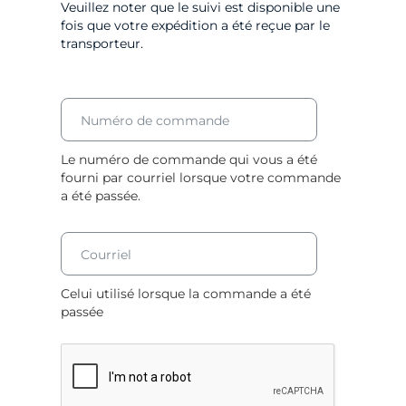
m
Veuillez noter que le suivi est disponible une
fois que votre expédition a été reçue par le
m
transporteur.
a
n
Numéro de commande
d
Le numéro de commande qui vous a été
fourni par courriel lorsque votre commande
e
a été passée.
s
Courriel
d
Celui utilisé lorsque la commande a été
e
passée
L
e