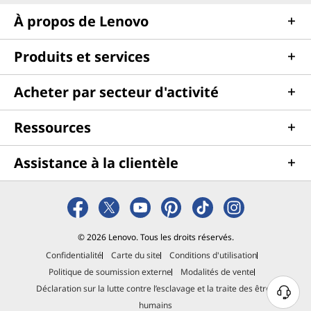
e
À propos de Lenovo
z
Produits et services
l
e
Acheter par secteur d'activité
s
Ressources
t
Assistance à la clientèle
a
t
u
© 2026 Lenovo. Tous les droits réservés.
Confidentialité
Carte du site
Conditions d'utilisation
t
Politique de soumission externe
Modalités de vente
Déclaration sur la lutte contre l’esclavage et la traite des êtres
d
B
humains