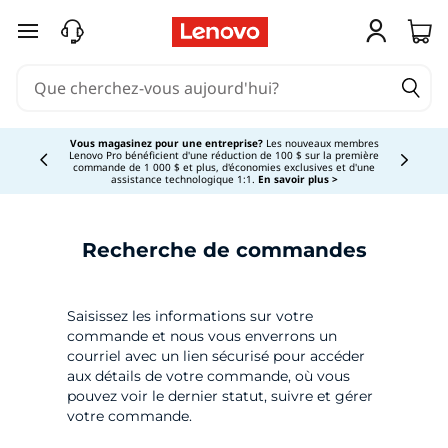
S
passer au contenu principal
u
i
v
Vous magasinez pour une entreprise?
Les nouveaux membres
Lenovo Pro bénéficient d'une réduction de 100 $ sur la première
Currently displaying item 3 of
commande de 1 000 $ et plus, d'économies exclusives et d'une
i
assistance technologique 1:1.
En savoir plus >
d
Recherche de commandes
e
s
Saisissez les informations sur votre
commande et nous vous enverrons un
c
courriel avec un lien sécurisé pour accéder
aux détails de votre commande, où vous
o
pouvez voir le dernier statut, suivre et gérer
votre commande.