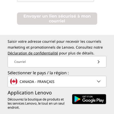
n
o
Envoyer un lien sécurisé à mon
courriel
v
o
Saisir votre adresse courriel pour recevoir les courriels
marketing et promotionnels de Lenovo. Consultez notre
|
Déclaration de confidentialité
pour plus de détails.
T
Courriel
r
Sélectionner le pays / la région :
o
CANADA - FRANÇAIS
u
Application Lenovo
Découvrez la boutique de produits et
v
les services Lenovo, le tout en un seul
endroit.