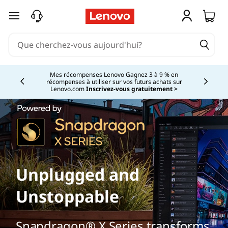
passer au contenu principal
Mes récompenses Lenovo Gagnez 3 à 9 % en
récompenses à utiliser sur vos futurs achats sur
Currently displaying item 2 of
Lenovo.com
Inscrivez-vous gratuitement >
Unplugged and
Unstoppable
Snapdragon® X Series transforms