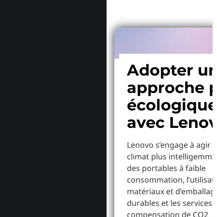
Adopter u
approche p
écologiqu
avec Leno
Lenovo s’engage à agir p
climat plus intelligemme
des portables à faible
consommation, l’utilisat
matériaux et d’emballag
durables et les services 
compensation de CO2