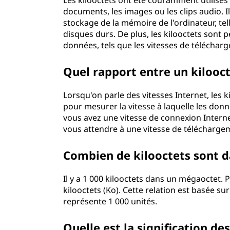
Les kilooctets ont été couramment utilisés p
documents, les images ou les clips audio. Il
stockage de la mémoire de l'ordinateur, tel
disques durs. De plus, les kilooctets sont 
données, tels que les vitesses de télécha
Quel rapport entre un kiloocte
Lorsqu'on parle des vitesses Internet, les k
pour mesurer la vitesse à laquelle les don
vous avez une vitesse de connexion Intern
vous attendre à une vitesse de télécharge
Combien de kilooctets sont 
Il y a 1 000 kilooctets dans un mégaoctet. 
kilooctets (Ko). Cette relation est basée 
représente 1 000 unités.
Quelle est la signification d