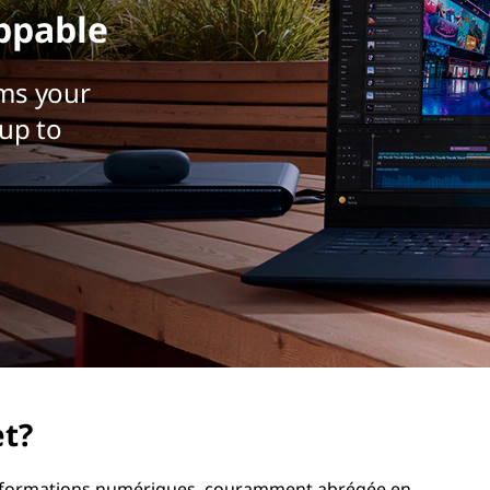
ppable
ms your
up to
et?
'informations numériques, couramment abrégée en