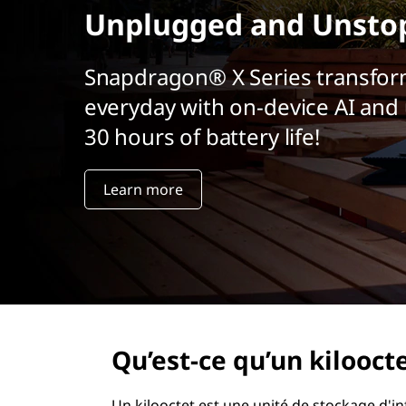
r
Unplugged and Unsto
i
n
Snapdragon® X Series transfor
c
i
everyday with on-device AI and 
p
30 hours of battery life!
a
l
Learn more
Qu’est-ce qu’un kilooct
Un kilooctet est une unité de stockage d