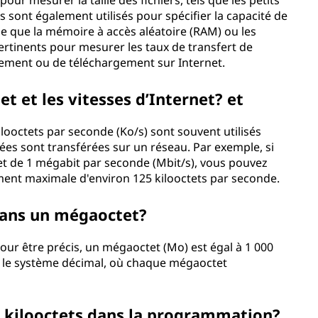
our mesurer la taille des fichiers, tels que les petits
s sont également utilisés pour spécifier la capacité de
le que la mémoire à accès aléatoire (RAM) ou les
pertinents pour mesurer les taux de transfert de
rgement ou de téléchargement sur Internet.
t et les vitesses d’Internet? et
ilooctets par seconde (Ko/s) sont souvent utilisés
nées sont transférées sur un réseau. Par exemple, si
et de 1 mégabit par seconde (Mbit/s), vous pouvez
ment maximale d'environ 125 kilooctets par seconde.
dans un mégaoctet?
Pour être précis, un mégaoctet (Mo) est égal à 1 000
sur le système décimal, où chaque mégaoctet
es kilooctets dans la programmation?