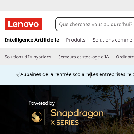
p
a
Intelligence Artificielle
Produits
Solutions commer
s
s
Solutions d'IA hybrides
Serveurs et stockage d'IA
Ordinateu
e
r
a
Aubaines de la rentrée scolaire
Les entreprises re
u
c
o
n
t
e
n
u
p