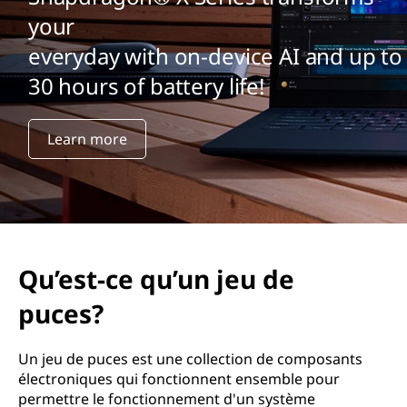
s
your
e
everyday with on-device AI and up to
t
30 hours of battery life!
?
Learn more
Qu’est-ce qu’un jeu de
puces?
Un jeu de puces est une collection de composants
électroniques qui fonctionnent ensemble pour
permettre le fonctionnement d'un système