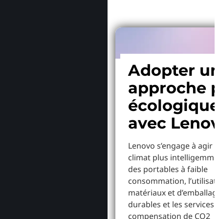
Adopter u
approche p
écologiqu
avec Leno
Lenovo s’engage à agir p
climat plus intelligemme
des portables à faible
consommation, l’utilisat
matériaux et d’emballag
durables et les services 
compensation de CO2