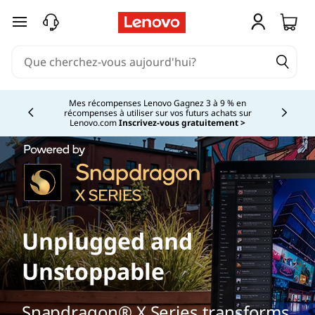
passer au contenu principal
Mes récompenses Lenovo Gagnez 3 à 9 % en
récompenses à utiliser sur vos futurs achats sur
Currently displaying item 2 of
Lenovo.com
Inscrivez-vous gratuitement >
Unplugged and
Unstoppable
Snapdragon® X Series transforms