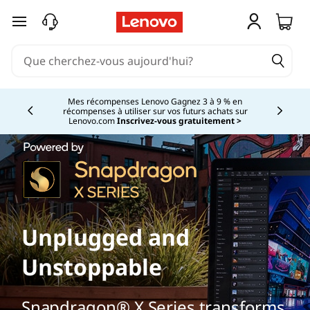
passer au contenu principal
Mes récompenses Lenovo Gagnez 3 à 9 % en
récompenses à utiliser sur vos futurs achats sur
Currently displaying item 2 of
Lenovo.com
Inscrivez-vous gratuitement >
Unplugged and
Unstoppable
Snapdragon® X Series transforms