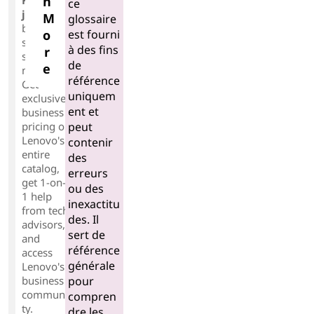
n
ce
join
for
M
glossaire
businesse
est fourni
o
s of any
à des fins
r
size or
de
e
maturity.
référence
Get
uniquem
exclusive
ent et
business
peut
pricing on
Lenovo's
contenir
entire
des
catalog,
erreurs
get 1-on-
ou des
1 help
inexactitu
from tech
des. Il
advisors,
sert de
and
référence
access
générale
Lenovo's
pour
business
communi
compren
ty.
dre les