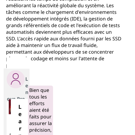
améliorant la réactivité globale du système. Les
tâches comme le chargement d'environnements
de développement intégrés (IDE), la gestion de
grands référentiels de code et l'exécution de tests
automatisés deviennent plus efficaces avec un
SSD. L'accès rapide aux données fourni par les SSD
aide à maintenir un flux de travail fluide,
permettant aux développeurs de se concentrer
plus sur le codage et moins sur l'attente de
processus.
L
e
Bien que
n
tous les
ovo Pro
efforts
L
aient été
e
faits pour
a
assurer la
r
précision,
Free-to-