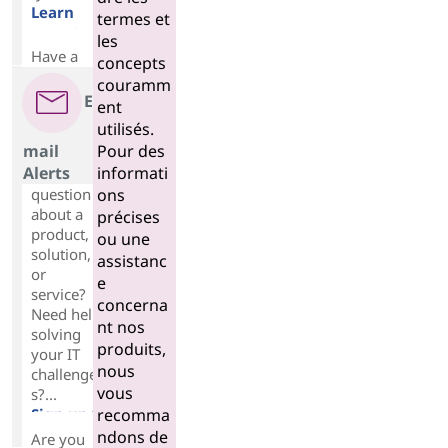
Learn
termes et
more >
les
Have a
concepts
couramm
E
ent
utilisés.
Pour des
mail
informati
Alerts
ons
question
about a
précises
product,
ou une
solution,
assistanc
or
e
service?
concerna
Need help
nt nos
solving
produits,
your IT
nous
challenge
vous
s?...
recomma
Sign up >
ndons de
Are you