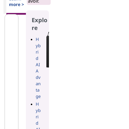
avoir.
more >
Explo
re
H
yb
ri
d
AI
A
dv
an
ta
ge
H
yb
ri
d