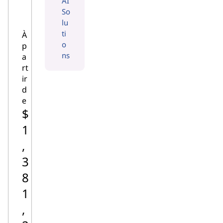
AI
So
lu
ti
À
o
p
ns
a
rt
ir
d
e
$
1
,
3
8
1
,