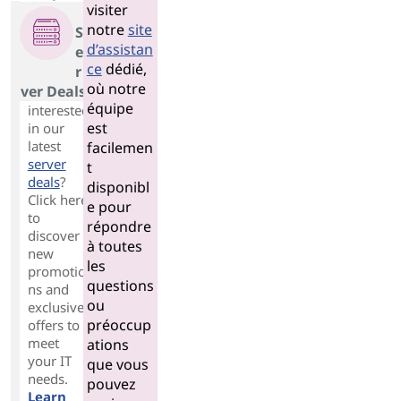
visiter
notre
site
S
d’assistan
e
ce
dédié,
r
où notre
ver Deals
équipe
interested
est
in our
latest
facilemen
server
t
deals
?
disponibl
Click here
e pour
to
répondre
discover
à toutes
new
les
promotio
questions
ns and
ou
exclusive
préoccup
offers to
meet
ations
your IT
que vous
needs.
pouvez
Learn