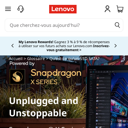
Q
passer au contenu principal
u
’
e
My Lenovo Rewards!
Gagnez 3 % à 9 % de récompenses
à utiliser sur vos futurs achats sur Lenovo.com
Inscrivez-
Currently displaying item 2 of
vous gratuitement >
s
Accueil
>
Glossaire
> Qu’est-ce qu’un SSD SATA?
t
-
c
Unplugged and
e
Unstoppable
q