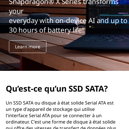
u
Snapdragon® X Series transforms
your
’
everyday with on-device AI and up to
u
30 hours of battery life!
n
Learn more
S
S
D
S
Qu’est-ce qu’un SSD SATA?
A
Un SSD SATA ou disque à état solide Serial ATA est
un type d'appareil de stockage qui utilise
T
l'interface Serial ATA pour se connecter à un
A
ordinateur. C'est une forme de disque à état solide
qui offre des vitesses de transfert de données plus