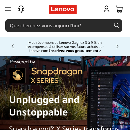
passer au contenu principal
Mes récompenses Lenovo Gagnez 3 à 9 % en
récompenses à utiliser sur vos futurs achats sur
Currently displaying item 2 of
Lenovo.com
Inscrivez-vous gratuitement >
Unplugged and
Unstoppable
Snapdragon® X Series transforms