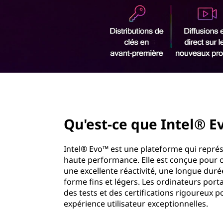
r
i
n
c
i
p
a
l
page hero 2/3
Qu'est-ce que Intel® E
Intel® Evo™ est une plateforme qui repré
haute performance. Elle est conçue pour 
une excellente réactivité, une longue durée
forme fins et légers. Les ordinateurs por
des tests et des certifications rigoureux 
expérience utilisateur exceptionnelles.