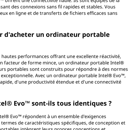
™ offrent une connectivité fiable. Ils sont équipés de la
ssant des connexions sans fil rapides et stables. Vous
eux en ligne et de transferts de fichiers efficaces sans
r d'acheter un ordinateur portable
 hautes performances offrant une excellente réactivité,
 un facteur de forme mince, un ordinateur portable Intel®
eurs portables sont construits pour répondre à des normes
ur exceptionnelle. Avec un ordinateur portable Intel® Evo™,
apide, d'une productivité étendue et d'une connectivité
el® Evo™ sont-ils tous identiques ?
Intel® Evo™ répondent à un ensemble d'exigences
en termes de caractéristiques spécifiques, de conception et
ortables intègrent leurs propres conceptions et