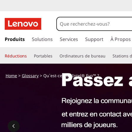
p
a
Produits
Solutions
Services
Support
À Propos
s
s
Réductions
Portables
Ordinateurs de bureau
Stations d
e
r
a
Home
>
Glossary
> Qu`est-ce que Intel® Evo™ ?
u
c
o
n
t
e
n
u
p