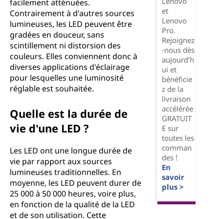
Lenovo
facilement atténuées.
et
Contrairement à d'autres sources
Lenovo
lumineuses, les LED peuvent être
Pro.
gradées en douceur, sans
Rejoignez
scintillement ni distorsion des
-nous dès
couleurs. Elles conviennent donc à
aujourd'h
diverses applications d'éclairage
ui et
pour lesquelles une luminosité
bénéficie
réglable est souhaitée.
z de la
livraison
accélérée
Quelle est la durée de
GRATUIT
vie d'une LED ?
E sur
toutes les
comman
Les LED ont une longue durée de
des !
vie par rapport aux sources
En
lumineuses traditionnelles. En
savoir
moyenne, les LED peuvent durer de
plus >
25 000 à 50 000 heures, voire plus,
en fonction de la qualité de la LED
et de son utilisation. Cette