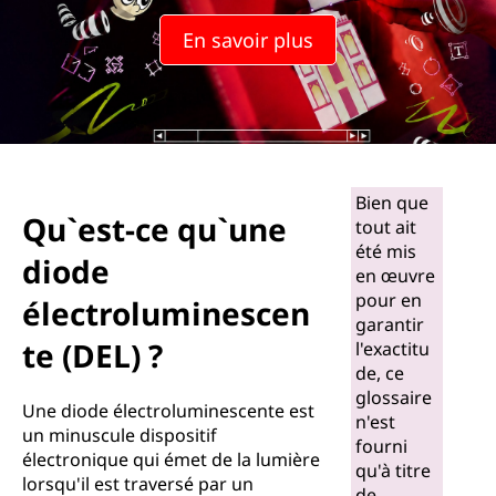
u
En savoir plus
'
u
n
e
Bien que
Qu`est-ce qu`une
tout ait
d
été mis
diode
en œuvre
i
pour en
électroluminescen
garantir
o
te (DEL) ?
l'exactitu
d
de, ce
glossaire
Une diode électroluminescente est
e
n'est
un minuscule dispositif
fourni
électronique qui émet de la lumière
é
qu'à titre
lorsqu'il est traversé par un
de