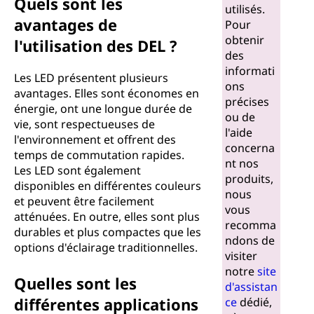
n
Quels sont les
utilisés.
avantages de
Pour
e
obtenir
l'utilisation des DEL ?
des
s
informati
Les LED présentent plusieurs
ons
c
avantages. Elles sont économes en
précises
énergie, ont une longue durée de
ou de
e
vie, sont respectueuses de
l'aide
l'environnement et offrent des
concerna
n
temps de commutation rapides.
nt nos
Les LED sont également
produits,
t
disponibles en différentes couleurs
nous
et peuvent être facilement
vous
e
atténuées. En outre, elles sont plus
recomma
durables et plus compactes que les
ndons de
(
options d'éclairage traditionnelles.
visiter
D
notre
site
Quelles sont les
d'assistan
E
différentes applications
ce
dédié,