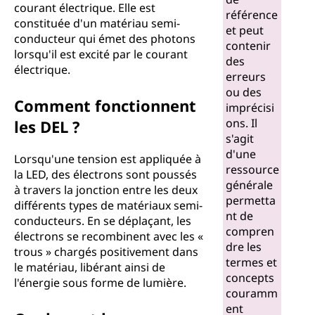
courant électrique. Elle est
l
référence
constituée d'un matériau semi-
et peut
conducteur qui émet des photons
e
contenir
lorsqu'il est excité par le courant
des
électrique.
c
erreurs
ou des
Comment fonctionnent
t
imprécisi
ons. Il
les DEL ?
r
s'agit
d'une
Lorsqu'une tension est appliquée à
o
ressource
la LED, des électrons sont poussés
générale
à travers la jonction entre les deux
l
permetta
différents types de matériaux semi-
nt de
conducteurs. En se déplaçant, les
u
compren
électrons se recombinent avec les «
dre les
trous » chargés positivement dans
m
termes et
le matériau, libérant ainsi de
concepts
l'énergie sous forme de lumière.
i
couramm
ent