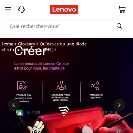
Q
passer au contenu principal
u
'
e
Home
>
Glossary
> Qu`est-ce qu`une diode
électroluminescente (DEL) ?
s
t
-
c
e
q