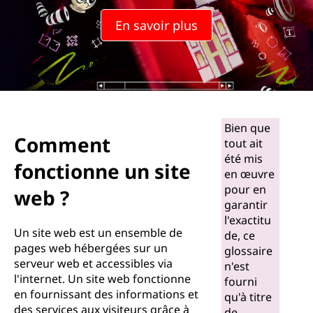
c
En savoir plus
t
i
o
n
Bien que
Comment
tout ait
n
été mis
fonctionne un site
en œuvre
e
pour en
web ?
garantir
u
l'exactitu
Un site web est un ensemble de
n
de, ce
pages web hébergées sur un
glossaire
serveur web et accessibles via
s
n'est
l'internet. Un site web fonctionne
fourni
en fournissant des informations et
i
qu'à titre
des services aux visiteurs grâce à
de