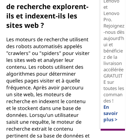
Lenovo
de recherche explorent-
et
Lenovo
ils et indexent-ils les
Pro.
sites web ?
Rejoignez
-nous dès
aujourd'h
Les moteurs de recherche utilisent
ui et
des robots automatisés appelés
bénéficie
"crawlers" ou "spiders" pour visiter
z de la
les sites web et analyser leur
livraison
contenu. Les robots utilisent des
accélérée
algorithmes pour déterminer
GRATUIT
quelles pages visiter et à quelle
E sur
fréquence. Après avoir parcouru
toutes les
un site web, les moteurs de
comman
des !
recherche en indexent le contenu
En
et le stockent dans une base de
savoir
données. Lorsqu'un utilisateur
plus >
saisit une requête, le moteur de
recherche extrait le contenu
pertinent de sa base de données et