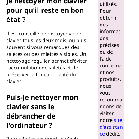
je nettoyer mon clavier
utilisés.
pour qu'il reste en bon
Pour
obtenir
état ?
des
informati
Il est conseillé de nettoyer votre
ons
clavier tous les deux mois, ou plus
précises
souvent si vous remarquez des
ou de
saletés ou des miettes visibles. Un
l'aide
nettoyage régulier permet d'éviter
concerna
l'accumulation de saletés et de
nt nos
préserver la fonctionnalité du
produits,
clavier.
nous
vous
Puis-je nettoyer mon
recomma
clavier sans le
ndons de
visiter
débrancher de
notre
site
l'ordinateur ?
d'assistan
ce
dédié,