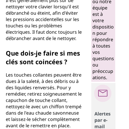
Il est généralement plus sûr de
où notre
nettoyer votre clavier lorsqu'il est
équipe
débranché ou éteint, afin d'éviter
est à
les pressions accidentelles sur les
votre
touches ou les problèmes
dispositio
électriques. Il faut donc toujours le
n pour
débrancher avant de le nettoyer.
répondre
à toutes
Que dois-je faire si mes
vos
questions
clés sont coincées ?
ou
préoccup
Les touches collantes peuvent être
ations.
dues à la saleté, à des débris ou à
des liquides renversés. Pour y
remédier, retirez soigneusement le
capuchon de touche collant,
nettoyez-le avec un chiffon trempé
dans de l'eau chaude savonneuse
Alertes
et laissez-le sécher complètement
par e-
avant de le remettre en place.
mail