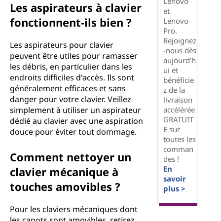
Lenovo
Les aspirateurs à clavier
et
fonctionnent-ils bien ?
Lenovo
Pro.
Rejoignez
Les aspirateurs pour clavier
-nous dès
peuvent être utiles pour ramasser
aujourd'h
les débris, en particulier dans les
ui et
endroits difficiles d'accès. Ils sont
bénéficie
généralement efficaces et sans
z de la
danger pour votre clavier. Veillez
livraison
accélérée
simplement à utiliser un aspirateur
GRATUIT
dédié au clavier avec une aspiration
E sur
douce pour éviter tout dommage.
toutes les
comman
Comment nettoyer un
des !
En
clavier mécanique à
savoir
touches amovibles ?
plus >
Pour les claviers mécaniques dont
les capots sont amovibles, retirez